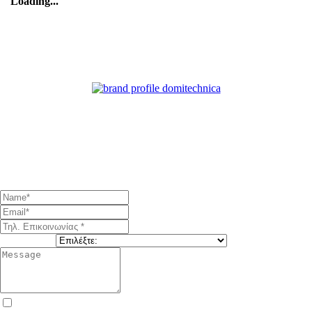
Loading...
Φόρμα επικοινωνίας
Παρακαλώ συμπληρώστε τη φόρμα επικοινωνίας για άμεση
επικοινωνία, αφήστε μας επίσης ένα τηλέφωνο επικοινωνίας και
τις ώρες που θέλετε να σας καλέσουμε.
Υπηρεσία *
*Έχω διαβάσει και συμφωνώ με τους Όρους Χρήσης