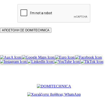
ΑΠΟΣΤΟΛΗ ΣΕ DOMITECHNICA
Η διεύθυνση μας είναι:
Ηρακλέους 31, Καλλιθέα, Αθήνα 17671
Τηλέφωνα: +302155106805 +306973478844 +306906694443
Email: info@domitechnica.eu texnikesergasiesxatzis@gmail.com
24/7 WhatsUp