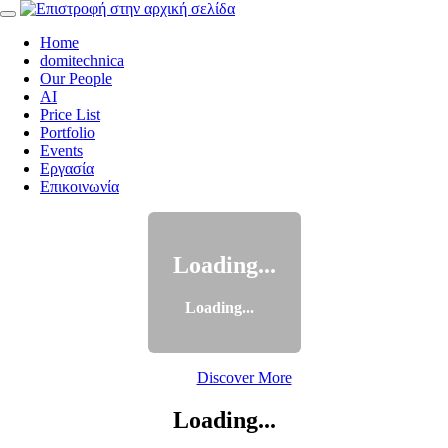
Home
domitechnica
Our People
AI
Price List
Portfolio
Events
Εργασία
Επικοινωνία
Loading...
Loading...
Discover More
Loading...